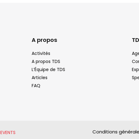
A propos
T
Activités
Ag
A propos TDS
Co
L’Équipe de TDS
Exp
Articles
Sp
FAQ
Conditions général
 EVENTS