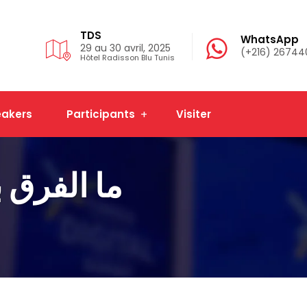
TDS
WhatsApp
29 au 30 avril, 2025
(+216) 2674
Hôtel Radisson Blu Tunis
akers
Participants
Visiter
ما الفرق 