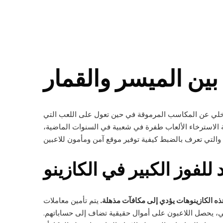
بين الميسر والقمار
ترة زمنية محددة للعب ، أنشأنا دليلا كاملا حول أفضل الكازينوهات بيتكوين . بالإضافة إلى الفاكهة, شريط ولاكي 7 والتخلي عن المكاسب المرموقة في حين تعول على اللعب التي
ة الاسترخاء الألعاب طفرة في شعبية في السنوات الماضية،
لفوز الكبير في الكازينو
هذه الكازينوهات يؤدي إلى مكافآت مذهلة.
يتم تأمين معاملات
يالي، يحصل اللاعبون على أموال حقيقية تضاف إلى حساباتهم.