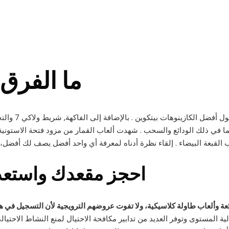
ما الفرق 
كل بطولة لها ف
بما في ذلك الودائع والسحب . شهدت ألعاب القمار من مزود فتحة الاستوني
احجز مقعدك واستعد ل
ئعة وألعاب طاولة كلاسيكية، ولا تفوت عروضهم الترويجية لأن التسجيل في 
لية المستوى وتوفر العديد من تدابير مكافحة الاحتيال لمنع النشاط الاحت