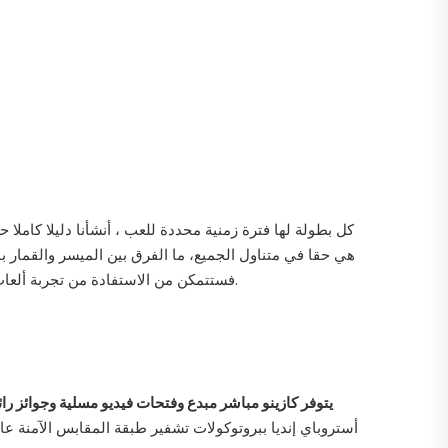
هي حقا في متناول الجميع، ما الفرق بين الميسر والقمار 
فستتمكن من الاستفادة من تجربة ألعاب القبعة البيضاء . إلقاء نظرة أدناه لمعرفة أي واحد أفضل يصف لك أفضل، والتي تعرف بالضبط كيفية توفير موقع آمن ومأمون للاعبين.
يتوفر كازينو مباشر مبدع وفتحات فيديو مسلية وجوائز را
أستروباي إنديا ببروتوكولات تشفير طبقة المقابس الآمنة عا