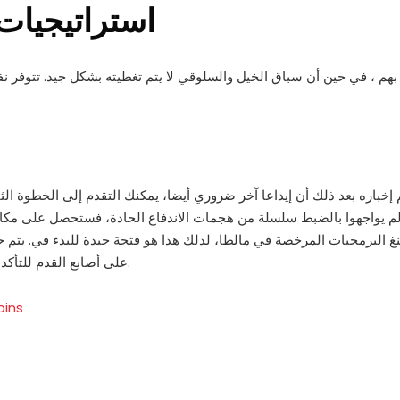
استراتيجيات 
م ، في حين أن سباق الخيل والسلوقي لا يتم تغطيته بشكل جيد. تتوفر نف
اره بعد ذلك أن إيداعا آخر ضروري أيضا، يمكنك التقدم إلى الخطوة الثالثة, الذي ي
نغ البرمجيات المرخصة في مالطا، لذلك هذا هو فتحة جيدة للبدء في. يتم 
على أصابع القدم للتأكد من أنها تلبي جميع متطلبات لاعبيهم، إنقاذ العالم من الفراغ.
pins