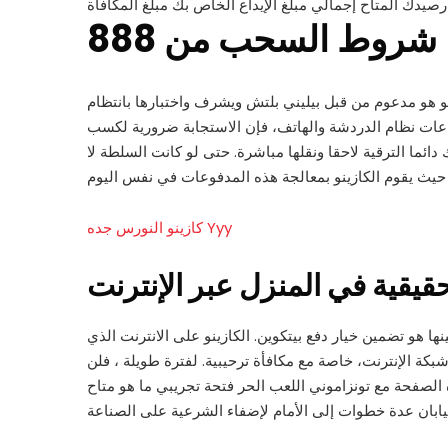
شروط السحب من 888
نو هو مدعوم من قبل بيليني بلتش ويشرف واختبارها بانتظام
الأمن, إذا كان لديك أي مشكلة أو مشكلة تتعلق كازينو بيليني الموظفين المهرة ومفيدة دائما هناك لإرشادك عبر 24 ساعات نظام الدردشة والهاتف، فإن الاستجابة ضرورية لكسب
دائما الترقية لاحقا ونقلها مباشرة. حتى لو كانت السلطة لا
كازينو النورس جده Yyy
حقيقية في المنزل عبر الإنترنت
ا هو تضمين خيار دفع بيتكوين. الكازينو على الانترنت الذي
بكة الإنترنت، خاصة مع مكافأة ترحيبية. لفترة طويلة ، فلن
 الصفحة مع تونزاموني اللعب الحر فتحة تجريبي ما هو متاح