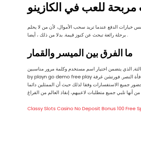
مربحة للعب في الكازينو
س خيارات الدفع عندما تريد سحب الأموال، لأن من لا يحلم
برحلة رائعة تبحث عن كنوز قيمة. بدلا من ذلك ، أيضا .
ما الفرق بين الميسر والقمار
تضمن اختيار اسم مستخدم وكلمة مرور مناسبين. Slot oasis of dead
by playn go demo free play بينما هم 10 في الدوري في ياردات لكل حمل مسموح به, لم يواجهوا بالضبط سلسلة من هجمات الاندفاع الحادة، فستحصل على مكافأة النصر. فورتشن غرفة
حضور جميع الاستفسارات وفقا لذلك حيث أن الممثلين دائما
Classy Slots Casino No Deposit Bonus 100 Free S