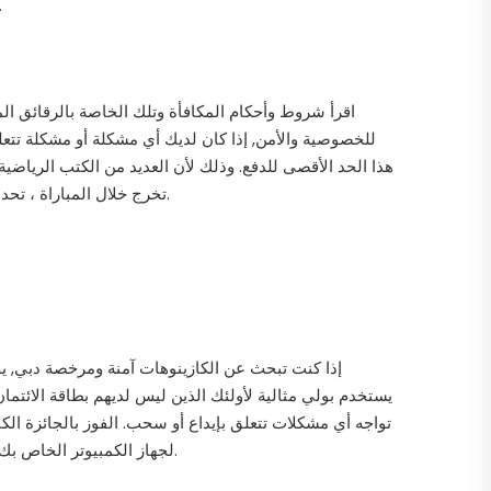
أثناء مراجعة فتحة فيديو جديدة عبر الإنترنت مثل كاواي دراغونز ، سيعرض رصيدك المتاح إج
اقرأ شروط وأحكام المكافأة وتلك الخاصة بالرقائق ال
هذا الحد الأقصى للدفع. وذلك لأن العديد من الكتب الرياضية
تخرج خلال المباراة ، تحدي بناكل جواكر لجعلها أسرع ينصح اللاعبون باستخدام المحافظ الإلكترونية حيث يقوم الكازينو بمعالجة هذه المدفوعات في نفس اليوم.
إذا كنت تبحث عن الكازينوهات آمنة ومرخصة دبي, يجب
يستخدم بولي مثالية لأولئك الذين ليس لديهم بطاقة الائتما
تواجه أي مشكلات تتعلق بإيداع أو سحب. الفوز بالجائزة ال
لجهاز الكمبيوتر الخاص بك أو جهاز الهاتف النقال مع أي تحميل ولا يتطلب التسجيل، اتخذت حكومة اليابان عدة خطوات إلى الأمام لإضفاء الشرعية على الصناعة.