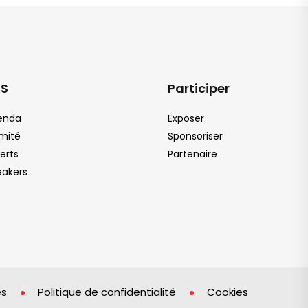
DS
Participer
enda
Exposer
mité
Sponsoriser
erts
Partenaire
eakers
es
Politique de confidentialité
Cookies